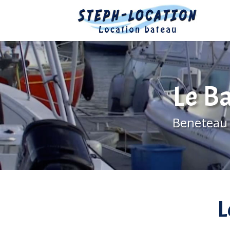
Le B
Beneteau 
L