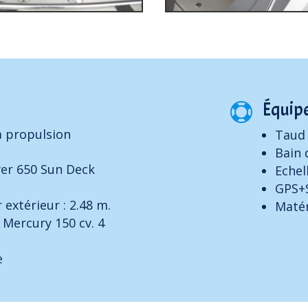
Équip

à propulsion
Taud 
Bain
yer 650 Sun Deck
Echel
GPS+
 extérieur : 2.48 m.
Matér
 Mercury 150 cv. 4
e